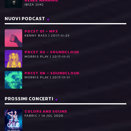
RENEE MANNING
IBIZA [UK]
NUOVI PODCAST
PDCST 01 – MP3
KENNY BASS | 2017-11-23
PDCST 02 – SOUNDCLOUD
MORRIS PLAY | 2017-11-11
PDCST 06 – SOUNDCLOUD
MORRIS PLAY | 2017-11-11
PROSSIMI CONCERTI
COLORS AND SOUND
FABRIC / 14 JUL 2020