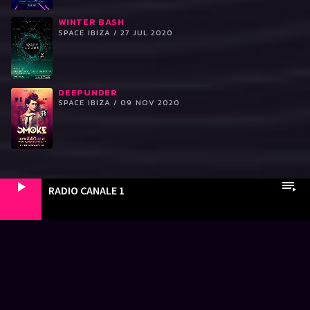
WINTER BASH
SPACE IBIZA / 27 JUL 2020
DEEPUNDER
SPACE IBIZA / 09 NOV 2020
play_arrow
playlist_play
RADIO CANALE 1