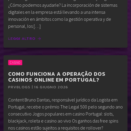
¿Cómo podemos ayudarle? La incorporación de sistemas
digitales en la empresa está llevando a una intensa
innovación en ámbitos como la gestión operativa y de
personal, los […]
LEGGI ALTRO
arrow_forward
CASINO
COMO FUNCIONA A OPERAÇÃO DOS
CASINOS ONLINE EM PORTUGAL?
PRV8LOGS | 16 GIUGNO 2026
Content Bruno Dantas, responsável jurídico da Logista em
Portugal, recebe o prémio The Legal 500 pelo segundo ano
consecutivo Jogos populares em casino Portugal: slots,
blackjack, roleta e casino ao vivo Os ganhos das free spins
nos casinos estão sujeitos a requisitos de rollover?