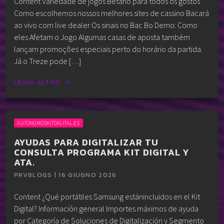
Content Variedade de jogos Betano para todos os gostos
Como escolhemos nossos melhores sites de cassino Bacará
ao vivo com live dealer Os sinais no Bac Bo Demo: Como
eles Afetam o Jogo Algumas casas de aposta também
lançam promoções especiais perto do horário da partida.
Já o Treze pode […]
LEGGI ALTRO
arrow_forward
AUTONOMOSKITDIGITAL.ES
AYUDAS PARA DIGITALIZAR TU
CONSULTA PROGRAMA KIT DIGITAL Y
ATA.
PRV8LOGS | 16 GIUGNO 2026
Content ¿Qué portátiles Samsung estánincluidos en el Kit
Digital? Información general Importes máximos de ayuda
por Categoría de Soluciones de Digitalización y Segmento