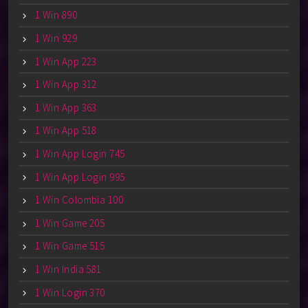
1 Win 890
1 Win 929
1 Win App 223
1 Win App 312
1 Win App 363
1 Win App 518
1 Win App Login 745
1 Win App Login 995
1 Win Colombia 100
1 Win Game 205
1 Win Game 515
1 Win India 581
1 Win Login 370