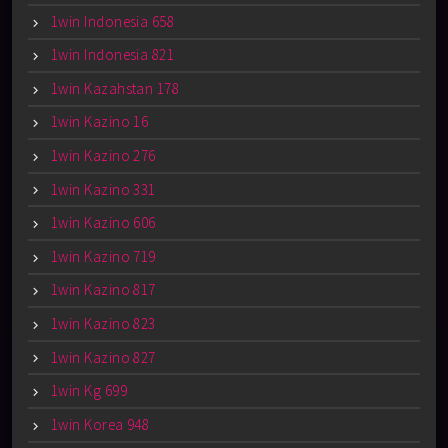
1win Indonesia 658
1win Indonesia 821
1win Kazahstan 178
1win Kazino 16
1win Kazino 276
1win Kazino 331
1win Kazino 606
1win Kazino 719
1win Kazino 817
1win Kazino 823
1win Kazino 827
1win Kg 699
1win Korea 948