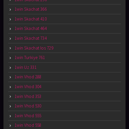
1win Skachat 366
1win Skachat 410
1win Skachat 464
1win Skachat 734
1win Skachat Ios 729
1win Turkiye 761
1win Uz 331
1win Vhod 288
1win Vhod 304
1win Vhod 353
1win Vhod 530
1win Vhod 555
1win Vhod 558