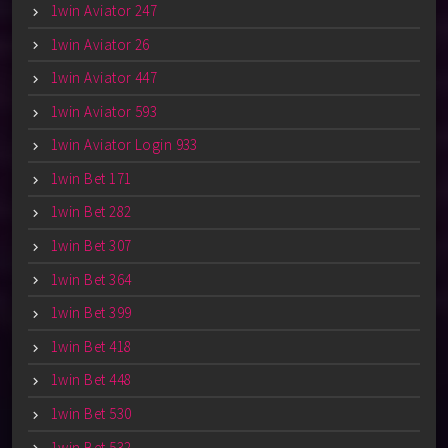
1win Aviator 247
1win Aviator 26
1win Aviator 447
1win Aviator 593
1win Aviator Login 933
1win Bet 171
1win Bet 282
1win Bet 307
1win Bet 364
1win Bet 399
1win Bet 418
1win Bet 448
1win Bet 530
1win Bet 532