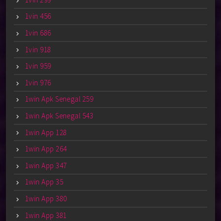
1vin 456
1vin 686
1vin 918
1vin 959
1vin 976
1win Apk Senegal 259
1win Apk Senegal 543
1win App 128
1win App 264
1win App 347
1win App 35
1win App 380
1win App 381