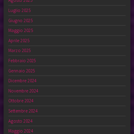
Agosto 2025
Luglio 2025
Giugno 2025
Maggio 2025
Aprile 2025
Marzo 2025
Febbraio 2025
Gennaio 2025
Dicembre 2024
Novembre 2024
Ottobre 2024
Settembre 2024
Agosto 2024
Maggio 2024