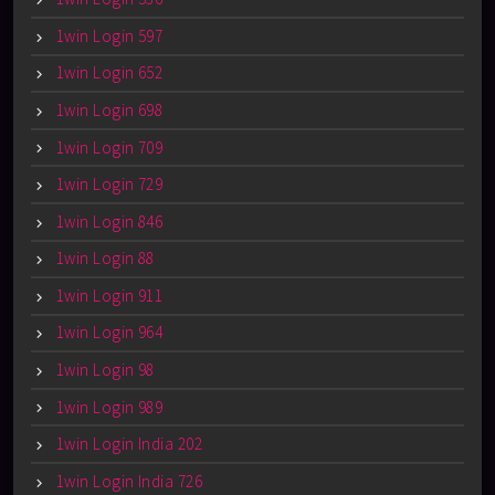
1win Login 597
1win Login 652
1win Login 698
1win Login 709
1win Login 729
1win Login 846
1win Login 88
1win Login 911
1win Login 964
1win Login 98
1win Login 989
1win Login India 202
1win Login India 726