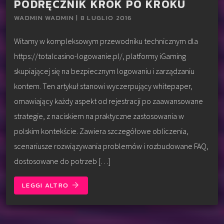
PODRĘCZNIK KROK PO KROKU
WADMIN WADMIN | 8 LUGLIO 2016
Witamy w kompleksowym przewodniku technicznym dla
https://totalcasino-logowanie.pl/, platformy iGaming
skupiającej się na bezpiecznym logowaniu i zarządzaniu
kontem. Ten artykuł stanowi wyczerpujący whitepaper,
omawiający każdy aspekt od rejestracji po zaawansowane
strategie, z naciskiem na praktyczne zastosowania w
polskim kontekście. Zawiera szczegółowe obliczenia,
scenariusze rozwiązywania problemów i rozbudowane FAQ,
dostosowane do potrzeb […]
LEGGI ALTRO
arrow_forward