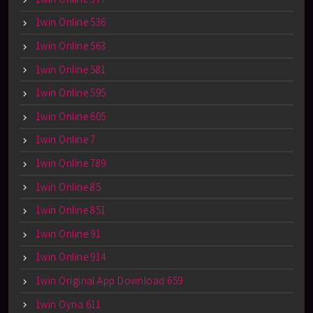
1win Online 536
1win Online 563
1win Online 581
1win Online 595
1win Online 605
1win Online 7
1win Online 789
1win Online 85
1win Online 851
1win Online 91
1win Online 914
1win Original App Download 659
1win Oyna 611