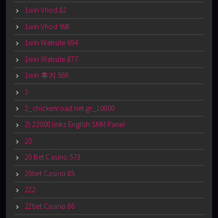
1win Vhod 82
1win Vhod 998
1win Website 694
1win Website 877
1win 후기 569
2
2_chickenroad.net.gr_10000
2) 22000 links English SMM Panel
20
20 Bet Casino 573
20bet Casino 85
222
22bet Casino 86