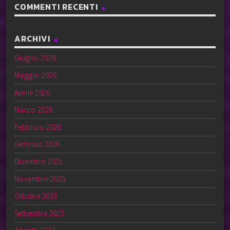
COMMENTI RECENTI
ARCHIVI
Giugno 2026
Maggio 2026
Aprile 2026
Marzo 2026
Febbraio 2026
Gennaio 2026
Dicembre 2025
Novembre 2025
Ottobre 2025
Settembre 2025