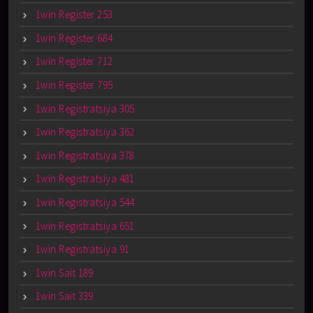
1win Register 253
1win Register 684
1win Register 712
1win Register 795
1win Registratsiya 305
1win Registratsiya 362
1win Registratsiya 378
1win Registratsiya 481
1win Registratsiya 544
1win Registratsiya 651
1win Registratsiya 91
1win Sait 189
1win Sait 339