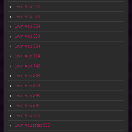
1win App 483
1win App 514
1win App 564
1win App 634
1win App 664
1win App 724
1win App 746
1win App 804
1win App 874
1win App 893
1win App 897
1win App 978
1win Apuestas 936