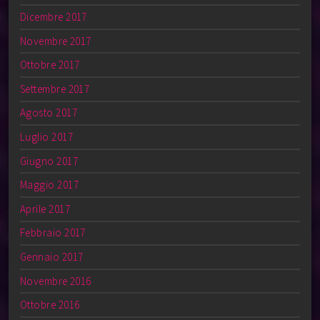
Dicembre 2017
Novembre 2017
Ottobre 2017
Settembre 2017
Agosto 2017
Luglio 2017
Giugno 2017
Maggio 2017
Aprile 2017
Febbraio 2017
Gennaio 2017
Novembre 2016
Ottobre 2016