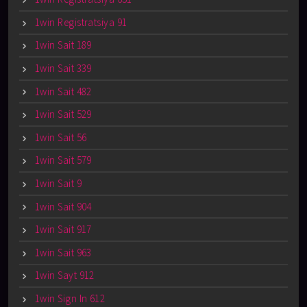
1win Registratsiya 91
1win Sait 189
1win Sait 339
1win Sait 482
1win Sait 529
1win Sait 56
1win Sait 579
1win Sait 9
1win Sait 904
1win Sait 917
1win Sait 963
1win Sayt 912
1win Sign In 612