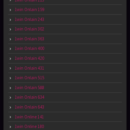
1win Onlain 159
1win Onlain 243
1win Onlain 302
1win Onlain 363
1win Onlain 400
1win Onlain 420
1win Onlain 431
1win Onlain 515
1win Onlain 588
1win Onlain 634
1win Onlain 643
1win Online 141
1win Online 180