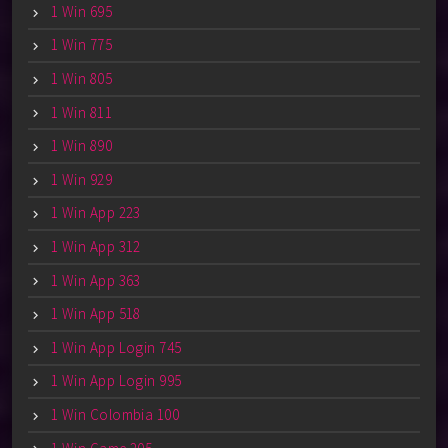
1 Win 695
1 Win 775
1 Win 805
1 Win 811
1 Win 890
1 Win 929
1 Win App 223
1 Win App 312
1 Win App 363
1 Win App 518
1 Win App Login 745
1 Win App Login 995
1 Win Colombia 100