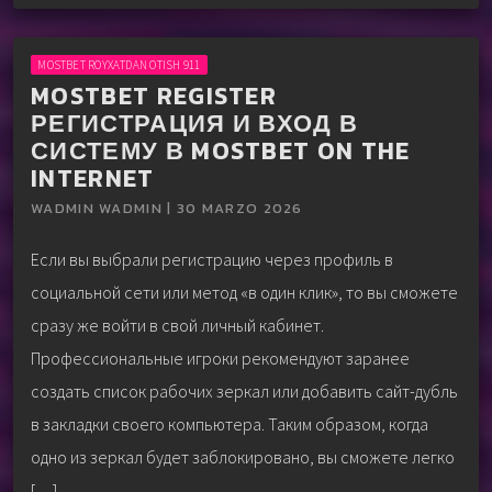
MOSTBET ROYXATDAN OTISH 911
MOSTBET REGISTER
РЕГИСТРАЦИЯ И ВХОД В
СИСТЕМУ В MOSTBET ON THE
INTERNET
WADMIN WADMIN | 30 MARZO 2026
Если вы выбрали регистрацию через профиль в
социальной сети или метод «в один клик», то вы сможете
сразу же войти в свой личный кабинет.
Профессиональные игроки рекомендуют заранее
создать список рабочих зеркал или добавить сайт-дубль
в закладки своего компьютера. Таким образом, когда
одно из зеркал будет заблокировано, вы сможете легко
[…]