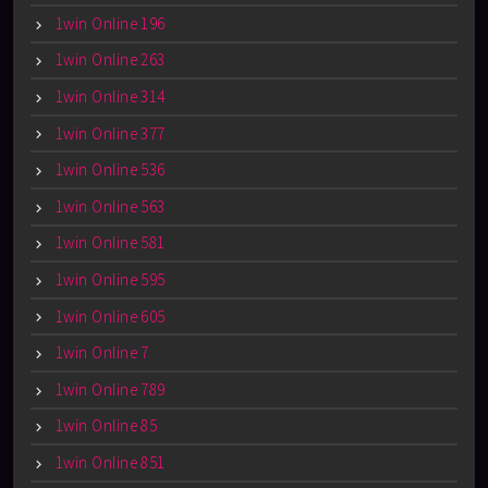
1win Online 196
1win Online 263
1win Online 314
1win Online 377
1win Online 536
1win Online 563
1win Online 581
1win Online 595
1win Online 605
1win Online 7
1win Online 789
1win Online 85
1win Online 851