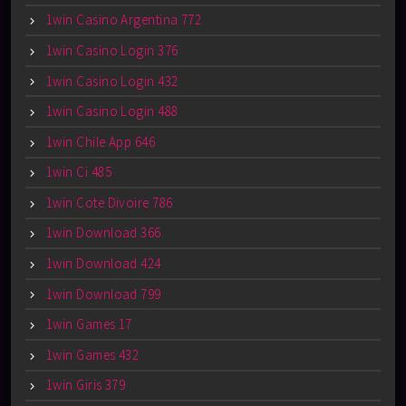
1win Casino Argentina 772
1win Casino Login 376
1win Casino Login 432
1win Casino Login 488
1win Chile App 646
1win Ci 485
1win Cote Divoire 786
1win Download 366
1win Download 424
1win Download 799
1win Games 17
1win Games 432
1win Giris 379