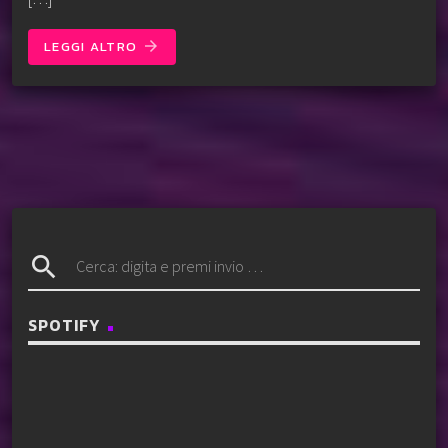
LEGGI ALTRO
arrow_forward
search
SPOTIFY