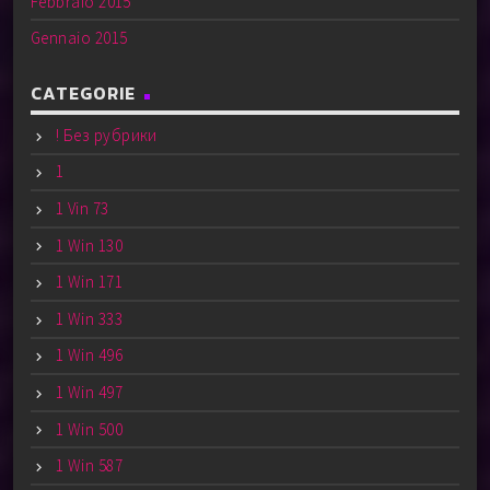
Febbraio 2015
Gennaio 2015
CATEGORIE
! Без рубрики
1
1 Vin 73
1 Win 130
1 Win 171
1 Win 333
1 Win 496
1 Win 497
1 Win 500
1 Win 587