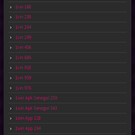
1vin 188
1vin 238
1vin 264
1vin 299
1vin 456
1vin 686
1vin 918
1vin 959
1vin 976
1win Apk Senegal 259
1win Apk Senegal 543
1win App 128
1win App 264