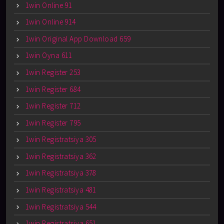
1win Online 91
1win Online 914
1win Original App Download 659
1win Oyna 611
1win Register 253
1win Register 684
1win Register 712
1win Register 795
1win Registratsiya 305
1win Registratsiya 362
1win Registratsiya 378
1win Registratsiya 481
1win Registratsiya 544
1win Registratsiya 651