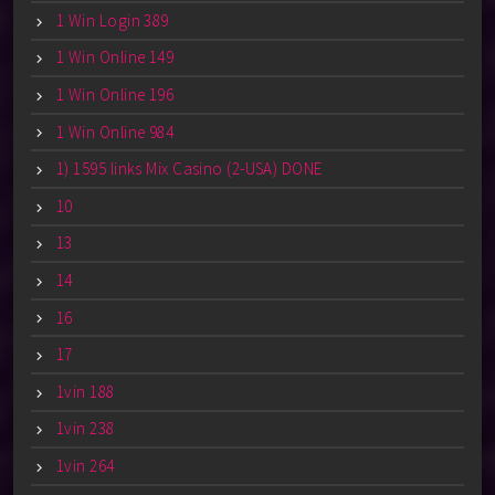
1 Win Login 389
1 Win Online 149
1 Win Online 196
1 Win Online 984
1) 1595 links Mix Casino (2-USA) DONE
10
13
14
16
17
1vin 188
1vin 238
1vin 264