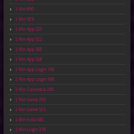
1 Win 890
1 Win 929
1 Win App 223
1 Win App 312
1 Win App 363
1 Win App 518
1 Win App Login 745
1 Win App Login 995
1 Win Colombia 100
1 Win Game 205
1 Win Game 515
1 Win India 581
1 Win Login 370