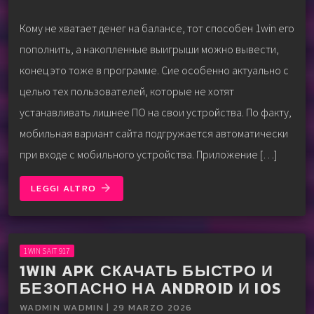
Кому не хватает денег на балансе, тот способен 1win его
пополнить, а накопленные выигрыши можно вывести,
конец это тоже в программе. Сие особенно актуально с
целью тех пользователей, которые не хотят
устанавливать лишнее ПО на свои устройства. По факту,
мобильная вариант сайта подгружается автоматически
при входе с мобильного устройства. Приложение […]
LEGGI ALTRO
arrow_forward
1WIN SAIT 917
1WIN APK СКАЧАТЬ БЫСТРО И
БЕЗОПАСНО НА ANDROID И IOS
WADMIN WADMIN | 29 MARZO 2026