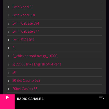
1win Vhod 82
1win Vhod 998
1win Website 694
1win Website 877
1win 후기 569
2
2_chickenroad.net.gr_10000
2) 22000 links English SMM Panel
20
20 Bet Casino 573
20bet Casino 85
play_arrow
playlist_play
222
RADIO CANALE 1
22bet Casino 86