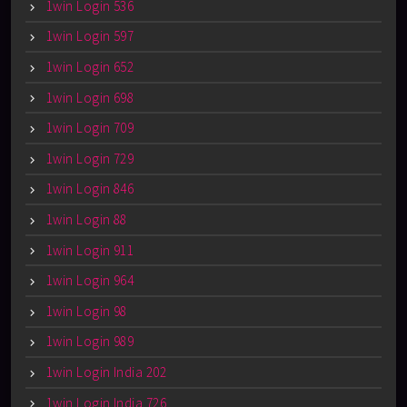
1win Login 536
1win Login 597
1win Login 652
1win Login 698
1win Login 709
1win Login 729
1win Login 846
1win Login 88
1win Login 911
1win Login 964
1win Login 98
1win Login 989
1win Login India 202
1win Login India 726