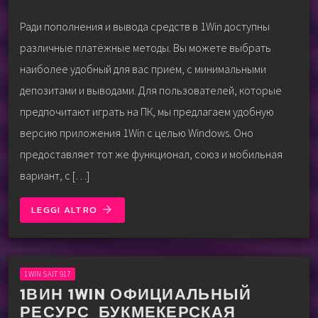
Ради пополнения и вывода средств в 1Win доступны
различные платёжные методы. Вы можете выбрать
наиболее удобный для вас прием, с минимальными
депозитами и выводами. Для пользователей, которые
предпочитают играть на ПК, мы предлагаем удобную
версию приложения 1Win с целью Windows. Оно
предоставляет тот же функционал, союз и мобильная
вариант, с […]
LEGGI ALTRO
arrow_forward
1WIN SAIT 917
1ВИН 1WIN ОФИЦИАЛЬНЫЙ
РЕСУРС ️ БУКМЕКЕРСКАЯ