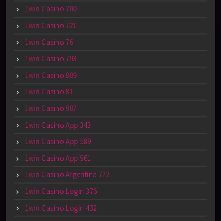
1win Casino 700
1win Casino 721
1win Casino 76
1win Casino 793
1win Casino 809
1win Casino 81
1win Casino 907
1win Casino App 343
1win Casino App 589
1win Casino App 961
1win Casino Argentina 772
1win Casino Login 376
1win Casino Login 432