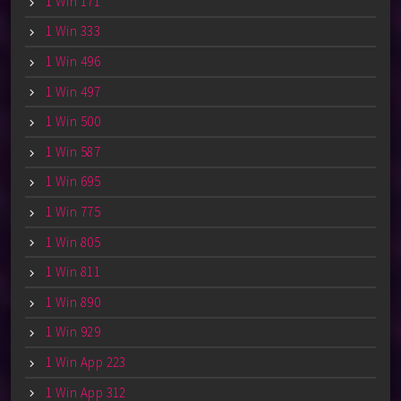
1 Win 171
1 Win 333
1 Win 496
1 Win 497
1 Win 500
1 Win 587
1 Win 695
1 Win 775
1 Win 805
1 Win 811
1 Win 890
1 Win 929
1 Win App 223
1 Win App 312