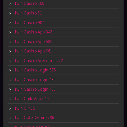
1win Casino 809
1win Casino 81
1win Casino 907
1win Casino App 343
1win Casino App 589
1win Casino App 961
1win Casino Argentina 772
1win Casino Login 376
1win Casino Login 432
1win Casino Login 488
1win Chile App 646
1win Ci 485
1win Cote Divoire 786