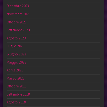
Dicembre 2023
Novembre 2023
Ottobre 2023
Settembre 2023
Agosto 2023
Luglio 2023
Giugno 2023
Maggio 2023
Aprile 2023
Marzo 2023
Ottobre 2018
Settembre 2018
Agosto 2018