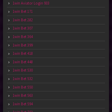
1win Aviator Login 933
1win Bet 171
1win Bet 282
1win Bet 307
1win Bet 364
1win Bet 399
1win Bet 418
1win Bet 448
1win Bet 530
1win Bet 532
1win Bet 550
1win Bet 563
1win Bet 594