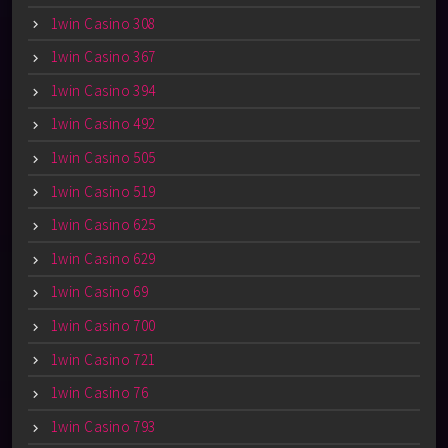
1win Casino 308
1win Casino 367
1win Casino 394
1win Casino 492
1win Casino 505
1win Casino 519
1win Casino 625
1win Casino 629
1win Casino 69
1win Casino 700
1win Casino 721
1win Casino 76
1win Casino 793