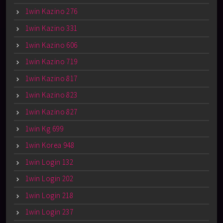
1win Kazino 276
1win Kazino 331
1win Kazino 606
1win Kazino 719
1win Kazino 817
1win Kazino 823
1win Kazino 827
1win Kg 699
1win Korea 948
1win Login 132
1win Login 202
1win Login 218
1win Login 237