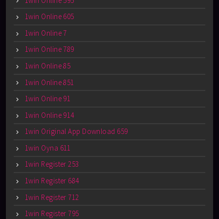
1win Online 595
1win Online 605
1win Online 7
1win Online 789
1win Online 85
1win Online 851
1win Online 91
1win Online 914
1win Original App Download 659
1win Oyna 611
1win Register 253
1win Register 684
1win Register 712
1win Register 795