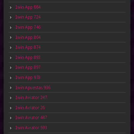
1win App 664
1win App 724
1win App 746
1win App 804
1win App 874
1win App 893
1win App 897
1win App 978
1win Apuestas 936
1win Aviator 247
1win Aviator 26
1win Aviator 447
1win Aviator 593