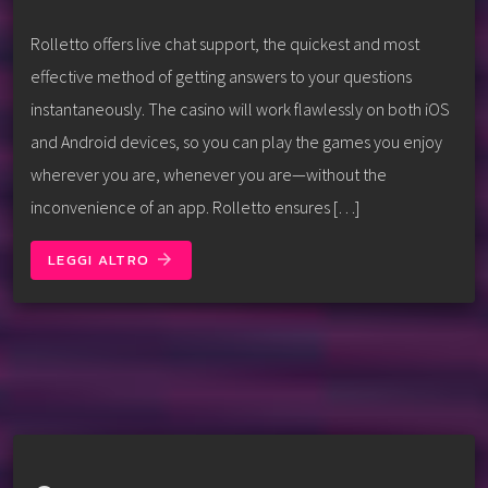
Rolletto offers live chat support, the quickest and most
effective method of getting answers to your questions
instantaneously. The casino will work flawlessly on both iOS
and Android devices, so you can play the games you enjoy
wherever you are, whenever you are—without the
inconvenience of an app. Rolletto ensures […]
LEGGI ALTRO
arrow_forward