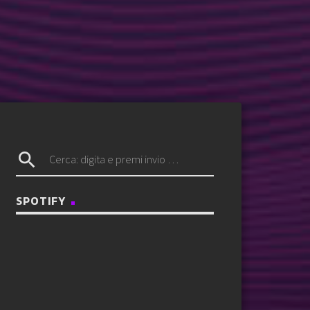
search
SPOTIFY