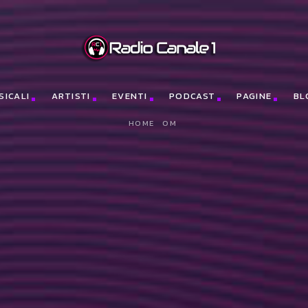
me(n)[0];x.async=1;x.src=j;e.parentNode.insertBefore(x,e);})(window
SICALI
ARTISTI
EVENTI
PODCAST
PAGINE
BL
HOME
OM