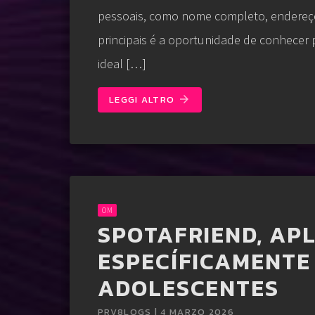
pessoais, como nome completo, endereço
principais é a oportunidade de conhecer 
ideal […]
LEGGI ALTRO
arrow_forward
OM
SPOTAFRIEND, AP
ESPECÍFICAMENTE
ADOLESCENTES
PRV8LOGS | 4 MARZO 2026