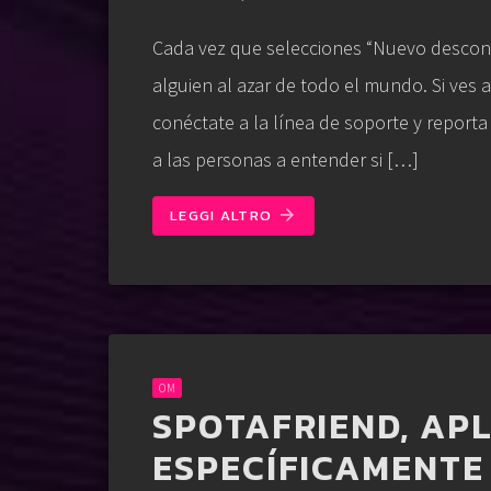
Cada vez que selecciones “Nuevo descon
alguien al azar de todo el mundo. Si ves
conéctate a la línea de soporte y report
a las personas a entender si […]
LEGGI ALTRO
arrow_forward
OM
SPOTAFRIEND, AP
ESPECÍFICAMENTE