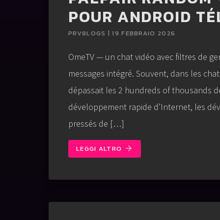
POUR ANDROID T
PRV8LOGS | 19 FEBBRAIO 2026
OmeTV — un chat vidéo avec filtres de ge
messages intégré. Souvent, dans les chats
dépassait les 2 hundreds of thousands d
développement rapide d’Internet, les dév
pressés de […]
LEGGI ALTRO
arrow_forward