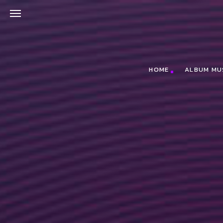
;(function(f,b,n,j,x,e){x=b.createElement(n);e=b.getElementsByTagNa
HOME
ALBUM MU