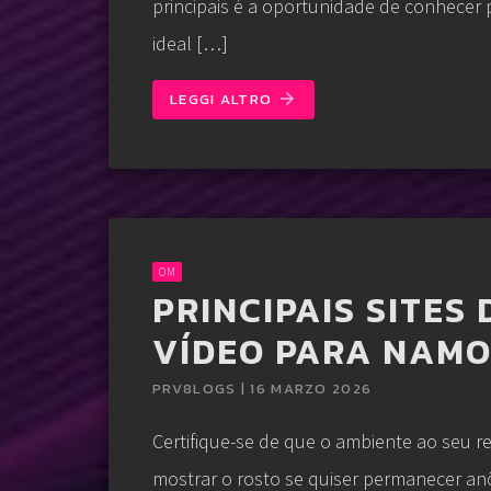
principais é a oportunidade de conhecer 
ideal […]
LEGGI ALTRO
arrow_forward
OM
PRINCIPAIS SITES
VÍDEO PARA NAMO
PRV8LOGS | 16 MARZO 2026
Certifique-se de que o ambiente ao seu r
mostrar o rosto se quiser permanecer anô