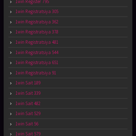
1win Register 795
1win Registratsiya 305
1win Registratsiya 362
1win Registratsiya 378
1win Registratsiya 481
1win Registratsiya 544
1win Registratsiya 651
1win Registratsiya 91
1win Sait 189
1win Sait 339
1win Sait 482
1win Sait 529
1win Sait 56
1win Sait 579