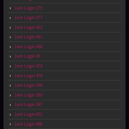
1win Login 275
1win Login 377
1win Login 422
1win Login 431
1win Login 438
1win Login 45
1win Login 470
1win Login 476
1win Login 506
1win Login 536
1win Login 597
1win Login 652
1win Login 698