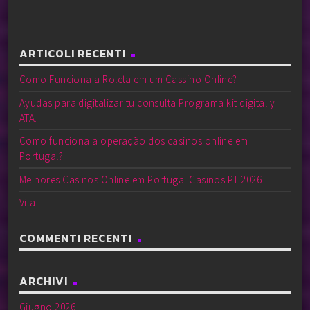
ARTICOLI RECENTI
Como Funciona a Roleta em um Cassino Online?
Ayudas para digitalizar tu consulta Programa kit digital y
ATA.
Como funciona a operação dos casinos online em
Portugal?
Melhores Casinos Online em Portugal Casinos PT 2026
Vita
COMMENTI RECENTI
ARCHIVI
Giugno 2026