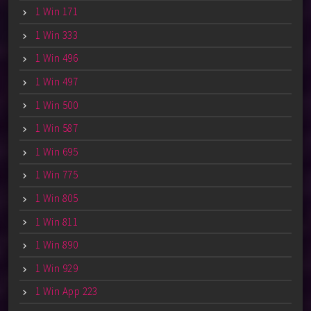
1 Win 171
1 Win 333
1 Win 496
1 Win 497
1 Win 500
1 Win 587
1 Win 695
1 Win 775
1 Win 805
1 Win 811
1 Win 890
1 Win 929
1 Win App 223