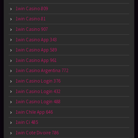
1win Casino 809
1win Casino 81
1win Casino 907
1win Casino App 343
1win Casino App 589
1win Casino App 961
1win Casino Argentina 772
1win Casino Login 376
1win Casino Login 432
1win Casino Login 488
1win Chile App 646
1win Ci 485
1win Cote Divoire 786