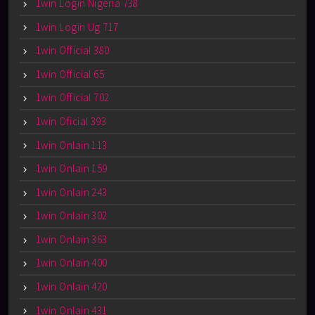
1win Login Nigeria 738
1win Login Ug 717
1win Official 380
1win Official 65
1win Official 702
1win Oficial 393
1win Onlain 113
1win Onlain 159
1win Onlain 243
1win Onlain 302
1win Onlain 363
1win Onlain 400
1win Onlain 420
1win Onlain 431