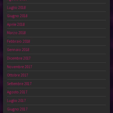
Luglio 2018
Giugno 2018
Aprile 2018
Marzo 2018
Febbraio 2018
Gennaio 2018
Dicembre 2017
Novembre 2017
Ottobre 2017
Settembre 2017
Agosto 2017
Luglio 2017
Giugno 2017