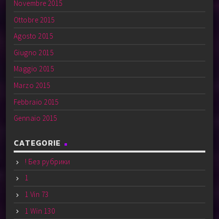
Novembre 2015
Ottobre 2015
Agosto 2015
Giugno 2015
Maggio 2015
Marzo 2015
Febbraio 2015
Gennaio 2015
CATEGORIE
! Без рубрики
1
1 Vin 73
1 Win 130