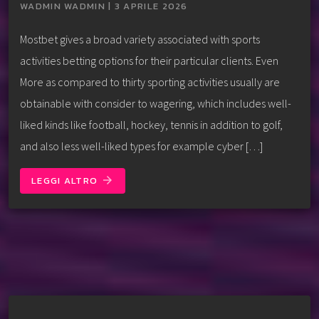
WADMIN WADMIN | 3 APRILE 2026
Mostbet gives a broad variety associated with sports
activities betting options for their particular clients. Even
More as compared to thirty sporting activities usually are
obtainable with consider to wagering, which includes well-
liked kinds like football, hockey, tennis in addition to golf,
and also less well-liked types for example cyber […]
LEGGI ALTRO
arrow_forward