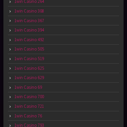
1win Casino 264
1win Casino 308
1win Casino 367
1win Casino 394
1win Casino 492
1win Casino 505
1win Casino 519
1win Casino 625
1win Casino 629
1win Casino 69
1win Casino 700
1win Casino 721
1win Casino 76
1win Casino 793