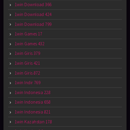
1win Download 366
1win Download 424
1win Download 799
1win Games 17
1win Games 432
1win Giris 379
1win Giris 421
1win Giris 872
1win Indir 769
1win Indonesia 228
1win Indonesia 658
1win Indonesia 821
1win Kazahstan 178