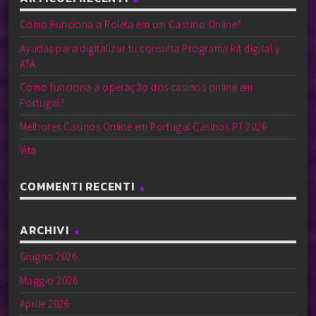
Como Funciona a Roleta em um Cassino Online?
Ayudas para digitalizar tu consulta Programa kit digital y
ATA.
Como funciona a operação dos casinos online em
Portugal?
Melhores Casinos Online em Portugal Casinos PT 2026
Vita
COMMENTI RECENTI
ARCHIVI
Giugno 2026
Maggio 2026
Aprile 2026