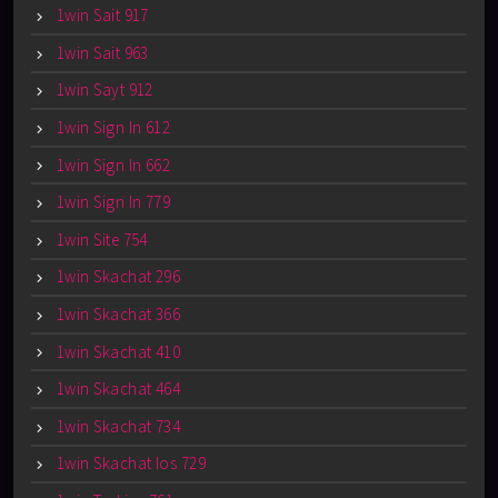
1win Sait 917
1win Sait 963
1win Sayt 912
1win Sign In 612
1win Sign In 662
1win Sign In 779
1win Site 754
1win Skachat 296
1win Skachat 366
1win Skachat 410
1win Skachat 464
1win Skachat 734
1win Skachat Ios 729