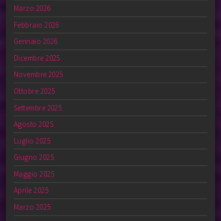
Marzo 2026
Febbraio 2026
Gennaio 2026
Dicembre 2025
Novembre 2025
Ottobre 2025
Settembre 2025
Agosto 2025
Luglio 2025
Giugno 2025
Maggio 2025
Aprile 2025
Marzo 2025