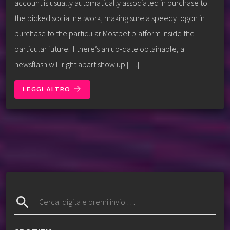
account is usually automatically associated in purchase to
the picked social network, making sure a speedy logon in
purchase to the particular Mostbet platform inside the
particular future. If there’s an up-date obtainable, a
newsflash will right apart show up […]
LEGGI ALTRO
arrow_forward
search