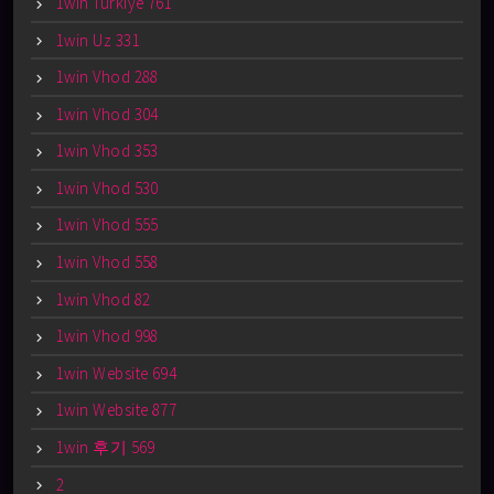
1win Turkiye 761
1win Uz 331
1win Vhod 288
1win Vhod 304
1win Vhod 353
1win Vhod 530
1win Vhod 555
1win Vhod 558
1win Vhod 82
1win Vhod 998
1win Website 694
1win Website 877
1win 후기 569
2