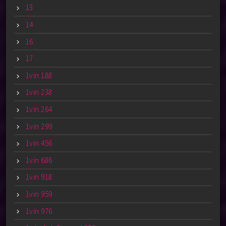
13
14
16
17
1vin 188
1vin 238
1vin 264
1vin 299
1vin 456
1vin 686
1vin 918
1vin 959
1vin 976