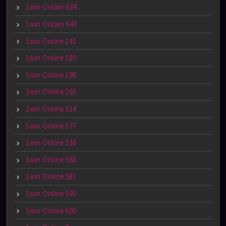
1win Onlain 634
1win Onlain 643
1win Online 141
1win Online 180
1win Online 196
1win Online 263
1win Online 314
1win Online 377
1win Online 536
1win Online 563
1win Online 581
1win Online 595
1win Online 605