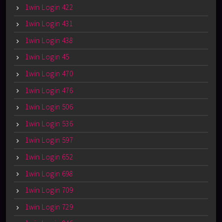
1win Login 422
1win Login 431
1win Login 438
1win Login 45
1win Login 470
1win Login 476
1win Login 506
1win Login 536
1win Login 597
1win Login 652
1win Login 698
1win Login 709
1win Login 729