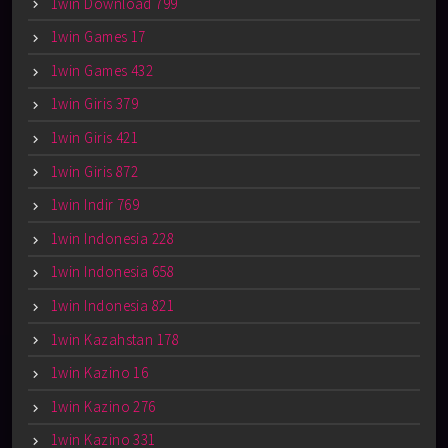
1win Download 799
1win Games 17
1win Games 432
1win Giris 379
1win Giris 421
1win Giris 872
1win Indir 769
1win Indonesia 228
1win Indonesia 658
1win Indonesia 821
1win Kazahstan 178
1win Kazino 16
1win Kazino 276
1win Kazino 331