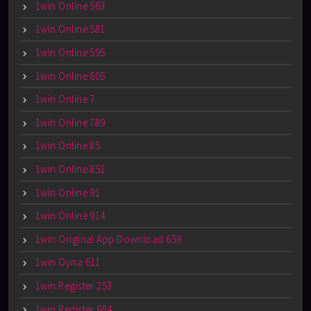
1win Online 563
1win Online 581
1win Online 595
1win Online 605
1win Online 7
1win Online 789
1win Online 85
1win Online 851
1win Online 91
1win Online 914
1win Original App Download 659
1win Oyna 611
1win Register 253
1win Register 684