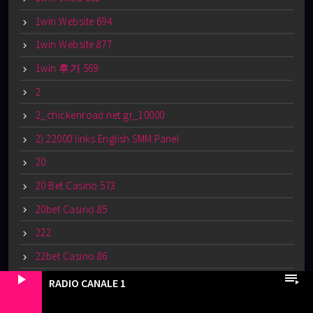
1win Website 694
1win Website 877
1win 후기 569
2
2_chickenroad.net.gr_10000
2) 22000 links English SMM Panel
20
20 Bet Casino 573
20bet Casino 85
222
22bet Casino 86
play_arrow
playlist_play
25
RADIO CANALE 1
26