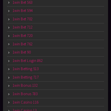
1win Bet 563
1win Bet 594
1win Bet 702
1win Bet 712
1win Bet 720
1win Bet 762
1win Bet 90
1win Bet Login 862
1win Betting 513
1win Betting 717
1win Bonus 132
1win Bonus 783
1win Casino 116
1win Casino 13