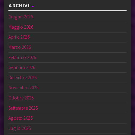
ARCHIVI
Giugno 2026
Maggio 2026
Aprile 2026
Marzo 2026
Febbraio 2026
Gennaio 2026
Dicembre 2025
Novembre 2025
Ottobre 2025
Settembre 2025
Agosto 2025
Luglio 2025