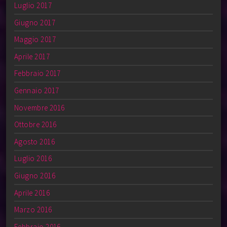
Luglio 2017
Giugno 2017
Maggio 2017
Aprile 2017
Febbraio 2017
Gennaio 2017
Novembre 2016
Ottobre 2016
Agosto 2016
Luglio 2016
Giugno 2016
Aprile 2016
Marzo 2016
Febbraio 2016