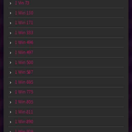
1 Vin 73
1 Win 130
1 Win 171
1 Win 333
1 Win 496
1 Win 497
1 Win 500
1 Win 587
1 Win 695
1 Win 775
1 Win 805
1 Win 811
1 Win 890
1 Win 929