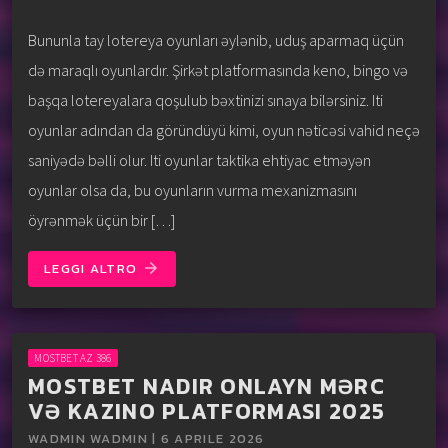
Bununla tay lotereya oyunları əylənib, uduş aparmaq üçün
də maraqlı oyunlardır. Şirkət platformasında keno, bingo və
başqa lotereyalara qoşulub bəxtinizi sınaya bilərsiniz. Iti
oyunlar adından da göründüyü kimi, oyun nəticəsi vahid neçə
saniyədə bəlli olur. Iti oyunlar taktika ehtiyac etməyən
oyunlar olsa da, bu oyunların vurma mexanizmasını
öyrənmək üçün bir […]
LEGGI ALTRO
arrow_forward
MOSTBET AZ 386
MOSTBET NADIR ONLAYN MƏRC
VƏ KAZINO PLATFORMASI 2025
WADMIN WADMIN | 6 APRILE 2026