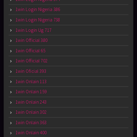
1win Login Nigeria 386
1win Login Nigeria 738
1win Login Ug 717
1win Official 380
1win Official 65
1win Official 702
1win Oficial 393
1win Onlain 113
1win Onlain 159
1win Onlain 243
1win Onlain 302
1win Onlain 363
1win Onlain 400