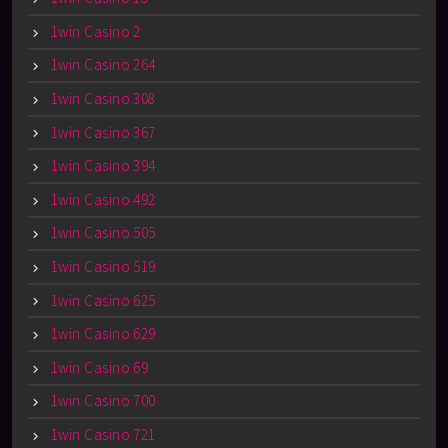
1win Casino 2
1win Casino 264
1win Casino 308
1win Casino 367
1win Casino 394
1win Casino 492
1win Casino 505
1win Casino 519
1win Casino 625
1win Casino 629
1win Casino 69
1win Casino 700
1win Casino 721