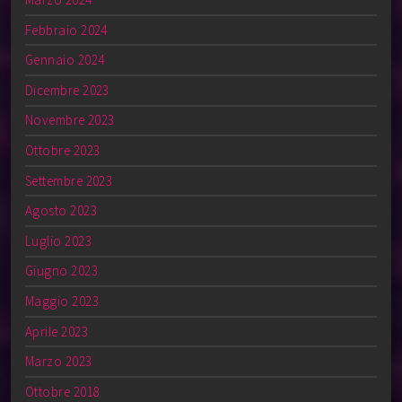
Febbraio 2024
Gennaio 2024
Dicembre 2023
Novembre 2023
Ottobre 2023
Settembre 2023
Agosto 2023
Luglio 2023
Giugno 2023
Maggio 2023
Aprile 2023
Marzo 2023
Ottobre 2018