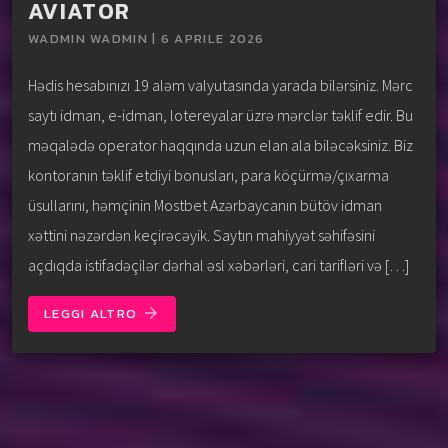
AVIATOR
WADMIN WADMIN | 6 APRILE 2026
Hədis hesabınızı 19 aləm valyutasında yarada bilərsiniz. Mərc
saytı idman, e-idman, lotereyalar üzrə mərclər təklif edir. Bu
məqalədə operator haqqında uzun elan ala biləcəksiniz. Biz
kontoranın təklif etdiyi bonusları, para köçürmə/çıxarma
üsullarını, həmçinin Mostbet Azərbaycanın bütöv idman
xəttini nəzərdən keçirəcəyik. Saytın mahiyyət səhifəsini
açdıqda istifadəçilər dərhal əsl xəbərləri, cari tarifləri və […]
LEGGI ALTRO
arrow_forward