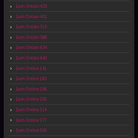
1win Onlain 420
1win Onlain 431
1win Onlain 515
1win Onlain 588
1win Onlain 634
1win Onlain 643
1win Online 141
1win Online 180
1win Online 196
1win Online 263
1win Online 314
1win Online 377
1win Online 536