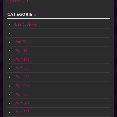
Gennaio 2015
CATEGORIE
! Без рубрики
1
1 Vin 73
1 Win 130
1 Win 171
1 Win 333
1 Win 496
1 Win 497
1 Win 500
1 Win 587
1 Win 695