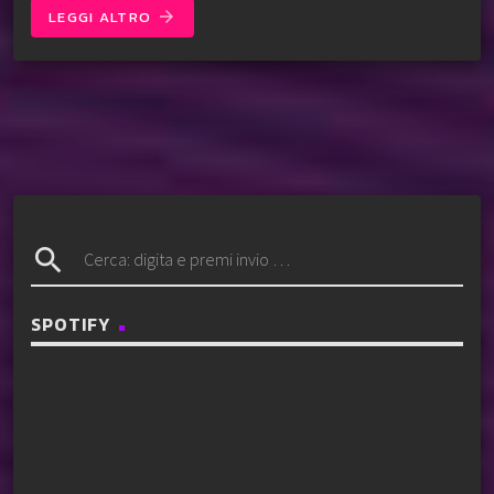
LEGGI ALTRO
arrow_forward
search
SPOTIFY