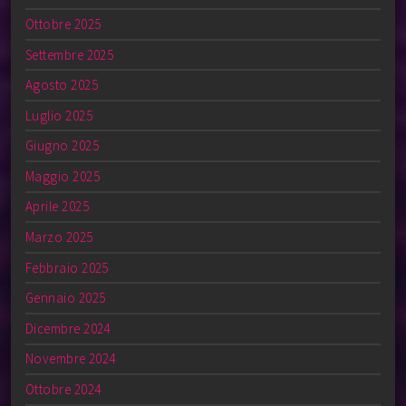
Ottobre 2025
Settembre 2025
Agosto 2025
Luglio 2025
Giugno 2025
Maggio 2025
Aprile 2025
Marzo 2025
Febbraio 2025
Gennaio 2025
Dicembre 2024
Novembre 2024
Ottobre 2024