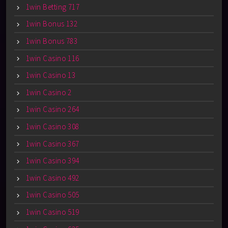
1win Betting 717
1win Bonus 132
1win Bonus 783
1win Casino 116
1win Casino 13
1win Casino 2
1win Casino 264
1win Casino 308
1win Casino 367
1win Casino 394
1win Casino 492
1win Casino 505
1win Casino 519