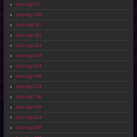
1win App 35
1win App 380
1win App 381
1win App 483
1win App 514
1win App 564
1win App 634
1win App 664
1win App 724
1win App 746
1win App 804
1win App 874
1win App 893