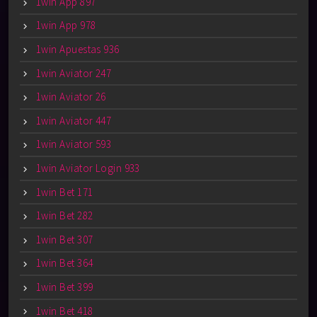
1win App 897
1win App 978
1win Apuestas 936
1win Aviator 247
1win Aviator 26
1win Aviator 447
1win Aviator 593
1win Aviator Login 933
1win Bet 171
1win Bet 282
1win Bet 307
1win Bet 364
1win Bet 399
1win Bet 418