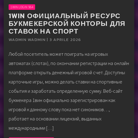
1WIN LOGIN 964
1WIN ОФИЦИАЛЬНЫЙ РЕСУРС
БУКМЕКЕРСКОЙ КОНТОРЫ ДЛЯ
СТАВОК НА СПОРТ
WADMIN WADMIN | 3 APRILE 2026
Любой посетитель может поиграть на игровых
автоматах (слотах), по окончании регистрации на онлайн
платформе открыть денежный игровой счет. Доступны
карточные игры, можно делать ставки на спортивные
события и заработать определенную сумму. Веб-сайт
букмекера 1вин официально зарегистрирован как
игровой к данному слову пока нет синонимов…,
работает на основании лицензий, выданных
международными […]