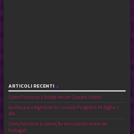
ARTICOLI RECENTI
Como Funciona a Roleta em um Cassino Online?
Ayudas para digitalizar tu consulta Programa kit digital y
ATA.
Como funciona a operação dos casinos online em
Portugal?