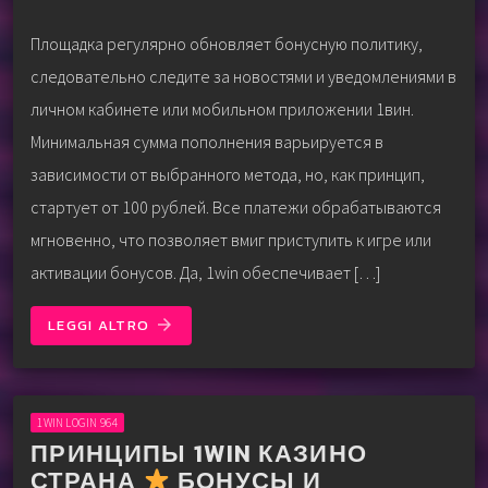
Площадка регулярно обновляет бонусную политику,
следовательно следите за новостями и уведомлениями в
личном кабинете или мобильном приложении 1вин.
Минимальная сумма пополнения варьируется в
зависимости от выбранного метода, но, как принцип,
стартует от 100 рублей. Все платежи обрабатываются
мгновенно, что позволяет вмиг приступить к игре или
активации бонусов. Да, 1win обеспечивает […]
LEGGI ALTRO
arrow_forward
1WIN LOGIN 964
ПРИНЦИПЫ 1WIN КАЗИНО
СТРАНА
БОНУСЫ И