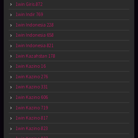
1win Giris 872
1win Indir 769
1win Indonesia 228
1win Indonesia 658
1win Indonesia 821
1win Kazahstan 178
1win Kazino 16
1win Kazino 276
1win Kazino 331
1win Kazino 606
1win Kazino 719
1win Kazino 817
1win Kazino 823