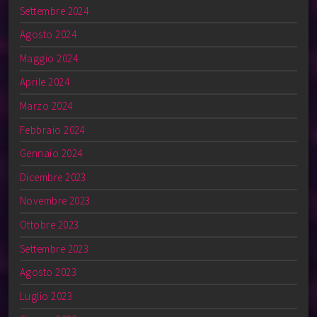
Settembre 2024
Agosto 2024
Maggio 2024
Aprile 2024
Marzo 2024
Febbraio 2024
Gennaio 2024
Dicembre 2023
Novembre 2023
Ottobre 2023
Settembre 2023
Agosto 2023
Luglio 2023