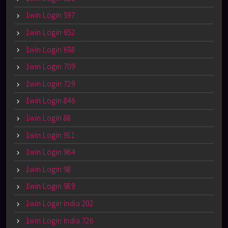
1win Login 597
1win Login 652
1win Login 698
1win Login 709
1win Login 729
1win Login 846
1win Login 88
1win Login 911
1win Login 964
1win Login 98
1win Login 989
1win Login India 202
1win Login India 726