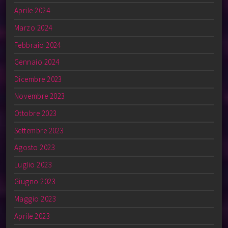
Aprile 2024
Marzo 2024
Febbraio 2024
Gennaio 2024
Dicembre 2023
Novembre 2023
Ottobre 2023
Settembre 2023
Agosto 2023
Luglio 2023
Giugno 2023
Maggio 2023
Aprile 2023