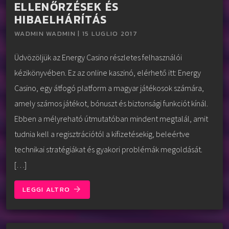
ELLENŐRZÉSEK ÉS
HIBAELHÁRÍTÁS
WADMIN WADMIN | 15 LUGLIO 2017
Üdvözöljük az Energy Casino részletes felhasználói
kézikönyvében. Ez az online kaszinó, elérhető itt: Energy
Casino, egy átfogó platform a magyar játékosok számára,
amely számos játékot, bónuszt és biztonsági funkciót kínál.
Ebben a mélyreható útmutatóban mindent megtalál, amit
tudnia kell a regisztrációtól a kifizetésekig, beleértve
technikai stratégiákat és gyakori problémák megoldását.
[…]
LEGGI ALTRO
arrow_forward