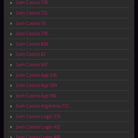
1win Casino 700
1win Casino 721
1win Casino 76
1win Casino 793
1win Casino 809
1win Casino 81
1win Casino 907
1win Casino App 343
1win Casino App 589
1win Casino App 961
1win Casino Argentina 772
1win Casino Login 376
1win Casino Login 432
1win Casino Login 488