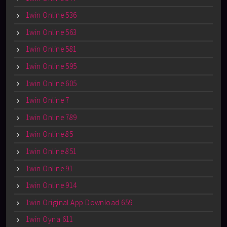
1win Online 536
1win Online 563
1win Online 581
1win Online 595
1win Online 605
1win Online 7
1win Online 789
1win Online 85
1win Online 851
1win Online 91
1win Online 914
1win Original App Download 659
1win Oyna 611