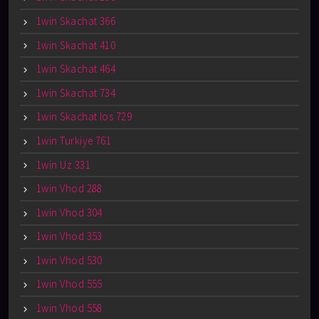
1win Skachat 366
1win Skachat 410
1win Skachat 464
1win Skachat 734
1win Skachat Ios 729
1win Turkiye 761
1win Uz 331
1win Vhod 288
1win Vhod 304
1win Vhod 353
1win Vhod 530
1win Vhod 555
1win Vhod 558