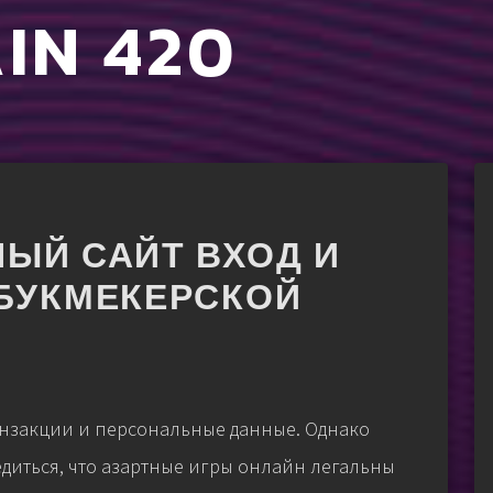
IN 420
НЫЙ САЙТ ВХОД И
 БУКМЕКЕРСКОЙ
анзакции и персональные данные. Однако
едиться, что азартные игры онлайн легальны