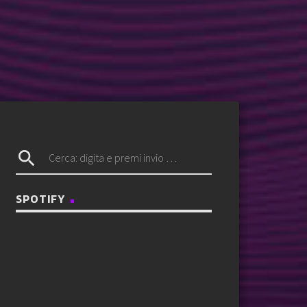
search
SPOTIFY