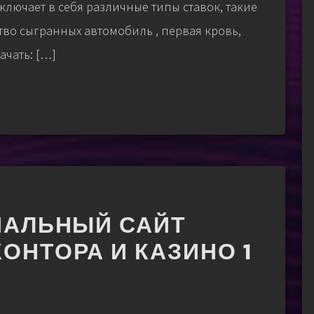
включает в себя различные типы ставок, такие
тво сыгранных автомобиль , первая кровь,
ачать: […]
ИАЛЬНЫЙ САЙТ ️
ОНТОРА И КАЗИНО 1