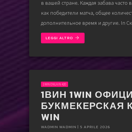
в вашей стране. Каждая забава часто 
как победители матча, общее количес
дополнительное время и другие. In Ск
LEGGI ALTRO
arrow_forward
1WIN ONLAIN 420
1ВИН 1WIN ОФИЦ
БУКМЕКЕРСКАЯ К
WIN
WADMIN WADMIN | 5 APRILE 2026