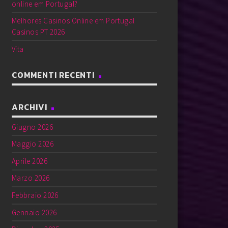
online em Portugal?
Melhores Casinos Online em Portugal
Casinos PT 2026
Vita
COMMENTI RECENTI
ARCHIVI
Giugno 2026
Maggio 2026
Aprile 2026
Marzo 2026
Febbraio 2026
Gennaio 2026