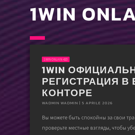
1WIN ONLA
1WIN ONLAIN 420
1WIN ОФИЦИАЛЬ
РЕГИСТРАЦИЯ В
КОНТОРЕ
WADMIN WADMIN | 5 APRILE 2026
Вы можете быть спокойны за свои тр
проверьте местные взгляды, чтобы уб