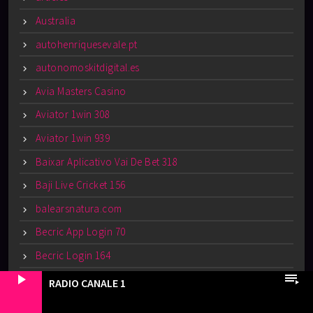
Australia
autohenriquesevale.pt
autonomoskitdigital.es
Avia Masters Casino
Aviator 1win 308
Aviator 1win 939
Baixar Aplicativo Vai De Bet 318
Baji Live Cricket 156
balearsnatura.com
Becric App Login 70
Becric Login 164
play_arrow
playlist_play
beinbalance.pt
RADIO CANALE 1
Bet Luva De Pedreiro 600