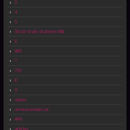
3
4
5
50 Giri Gratis Gratowin 648
6
689
7
755
8
9
admin
annasassistans.se
APK
articles