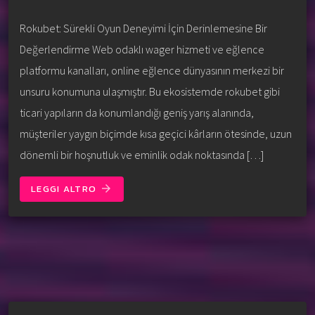
Rokubet: Sürekli Oyun Deneyimi İçin Derinlemesine Bir
Değerlendirme Web odaklı wager hizmeti ve eğlence
platformu kanalları, online eğlence dünyasının merkezi bir
unsuru konumuna ulaşmıştır. Bu ekosistemde rokubet gibi
ticari yapıların da konumlandığı geniş yarış alanında,
müşteriler yaygın biçimde kısa geçici kârların ötesinde, uzun
dönemli bir hoşnutluk ve eminlik odak noktasında […]
LEGGI ALTRO
arrow_forward