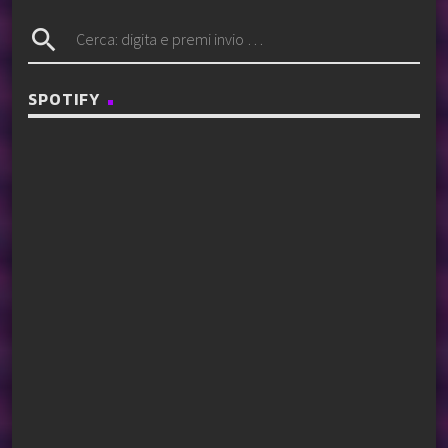
search
SPOTIFY