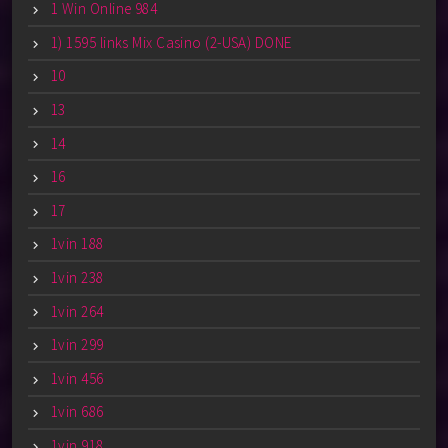
1 Win Online 984
1) 1595 links Mix Casino (2-USA) DONE
10
13
14
16
17
1vin 188
1vin 238
1vin 264
1vin 299
1vin 456
1vin 686
1vin 918