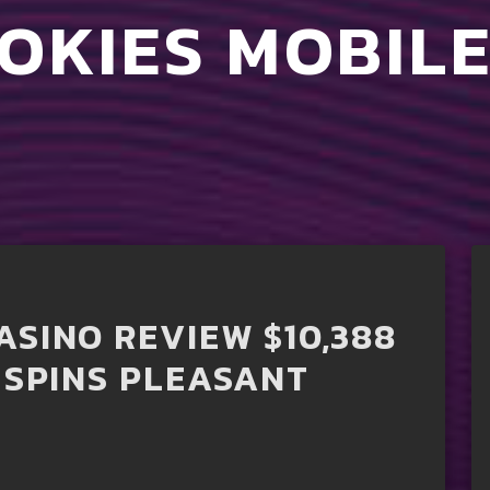
OKIES MOBILE
SINO REVIEW $10,388
 SPINS PLEASANT