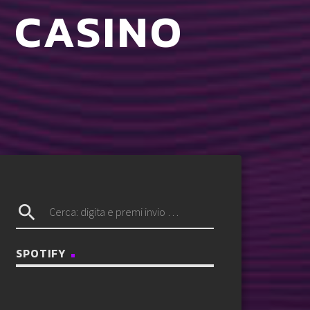
 CASINO
search
SPOTIFY