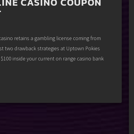
LINE CASINO COUPON
T
 casino retains a gambling license coming from
st two drawback strategies at Uptown Pokies
t $100 inside your current on range casino bank