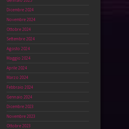
Gennaio 2025
Dicembre 2024
Novembre 2024
Ottobre 2024
Settembre 2024
Agosto 2024
Maggio 2024
Aprile 2024
Marzo 2024
Febbraio 2024
Gennaio 2024
Dicembre 2023
Novembre 2023
Ottobre 2023