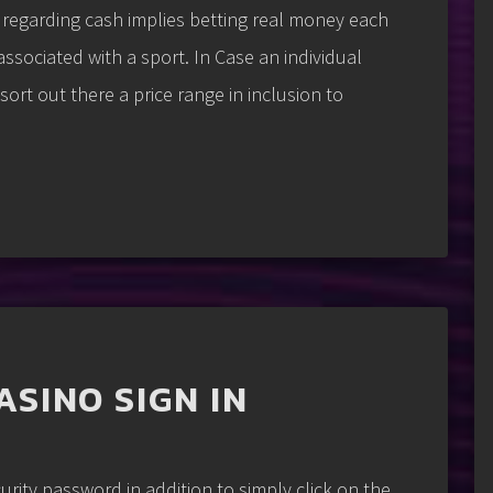
 regarding cash implies betting real money each
 associated with a sport. In Case an individual
sort out there a price range in inclusion to
SINO SIGN IN
urity password in addition to simply click on the