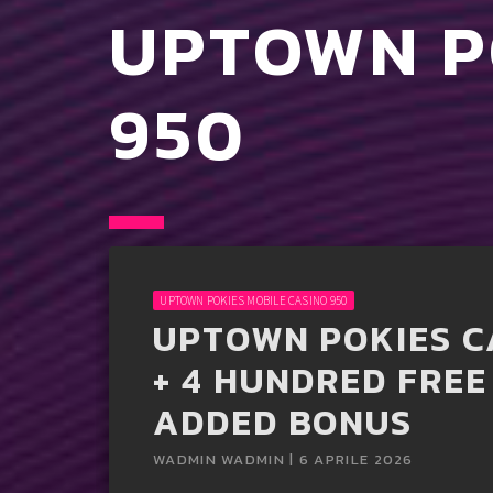
UPTOWN P
950
UPTOWN POKIES MOBILE CASINO 950
UPTOWN POKIES CA
+ 4 HUNDRED FREE
ADDED BONUS
WADMIN WADMIN | 6 APRILE 2026