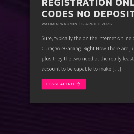
REGISTRATION ON
CODES NO DEPOSI
WADMIN WADMIN | 6 APRILE 2026
Sure, typically the on the internet online
Curaçao eGaming. Right Now There are ju
plus they the two need at the really leas
account to be capable to make […]
LEGGI ALTRO
arrow_forward