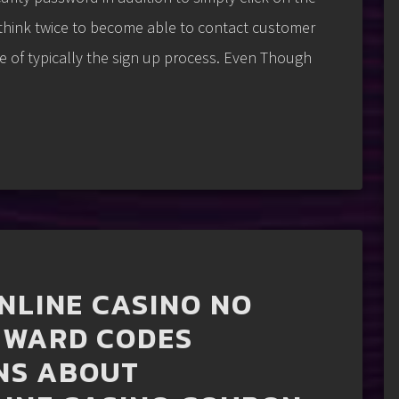
 think twice to become able to contact customer
e of typically the sign up process. Even Though
NLINE CASINO NO
EWARD CODES
INS ABOUT