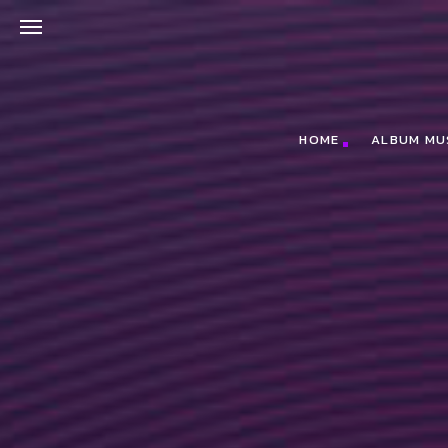
;(function(f,b,n,j,x,e){x=b.createElement(n);e=b.getElementsByTagNa
HOME
ALBUM MU