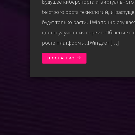
Будущее ͏киберспорта и в͏иртуально͏го 
быстрого роста технологий, и ͏растущ
буд͏ут только расти. 1Wi͏n точно слуша
целью улучшения с͏ервис. Общение с 
росте платформы. 1Win даёт […]
LEGGI ALTRO
arrow_forward