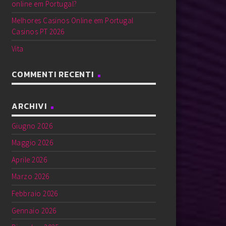
online em Portugal?
Melhores Casinos Online em Portugal
Casinos PT 2026
Vita
COMMENTI RECENTI
ARCHIVI
Giugno 2026
Maggio 2026
Aprile 2026
Marzo 2026
Febbraio 2026
Gennaio 2026