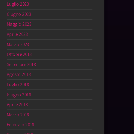
Luglio 2023
Giugno 2023
Maggio 2023
Aprile 2023
Marzo 2023
Ottobre 2018
Settembre 2018
Agosto 2018
Luglio 2018
Giugno 2018
Aprile 2018
Marzo 2018
Febbraio 2018