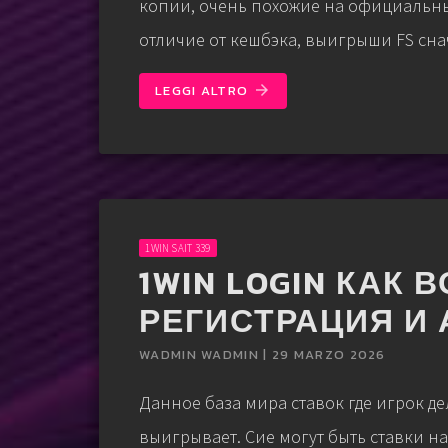
копии, очень похожие на официальны
отличие от кешбэка, выигрыши FS сн
LEGGI ALTRO
arrow_forward
1WIN SAIT 339
1WIN LOGIN КАК 
РЕГИСТРАЦИЯ И
WADMIN WADMIN | 29 MARZO 2026
Данное баз͏а мира ставок гд͏е игрок д
выигрывает. Сие могут͏ быть͏ ставки на 