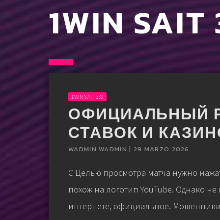
1WIN SAIT
1WIN SAIT 339
ОФИЦИАЛЬНЫЙ Р
СТАВОК И КАЗИН
WADMIN WADMIN | 29 MARZO 2026
С Целью просмотра матча нужно нажа
похож на логотип YouTube. Однако не 
интернете, официальное. Мошенники 