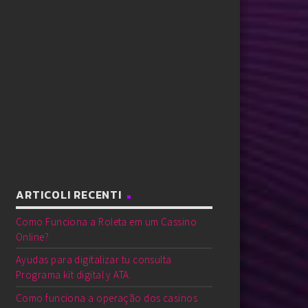
ARTICOLI RECENTI
Como Funciona a Roleta em um Cassino
Online?
Ayudas para digitalizar tu consulta
Programa kit digital y ATA.
Como funciona a operação dos casinos