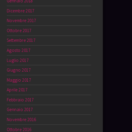
Gennaio 2018
Dicembre 2017
Novembre 2017
Ottobre 2017
Settembre 2017
Agosto 2017
Luglio 2017
Giugno 2017
Maggio 2017
Aprile 2017
Febbraio 2017
Gennaio 2017
Novembre 2016
Ottobre 2016