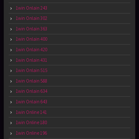
1win Onlain 243
1win Onlain 302
1win Onlain 363
1win Onlain 400
1win Onlain 420
1win Onlain 431
1win Onlain 515
1win Onlain 588
1win Onlain 634
1win Onlain 643
1win Online 141
1win Online 180
1win Online 196