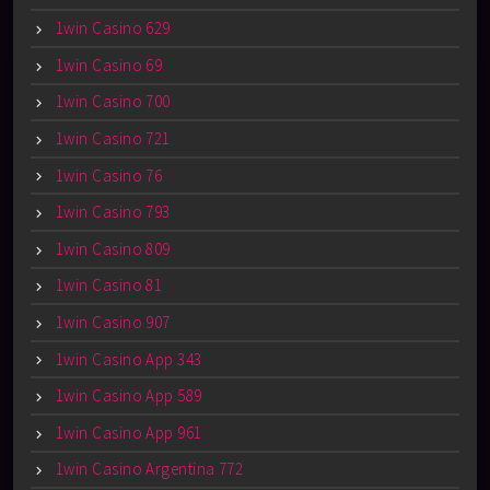
1win Casino 629
1win Casino 69
1win Casino 700
1win Casino 721
1win Casino 76
1win Casino 793
1win Casino 809
1win Casino 81
1win Casino 907
1win Casino App 343
1win Casino App 589
1win Casino App 961
1win Casino Argentina 772