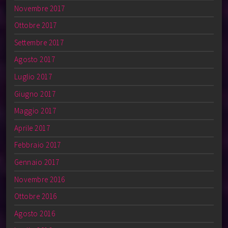
Novembre 2017
Ottobre 2017
Settembre 2017
Agosto 2017
Luglio 2017
Giugno 2017
Maggio 2017
Aprile 2017
Febbraio 2017
Gennaio 2017
Novembre 2016
Ottobre 2016
Agosto 2016