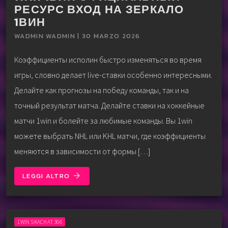
РЕСУРС ВХОД НА ЗЕРКАЛО
1ВИН
WADMIN WADMIN | 30 MARZO 2026
Коэффициенты исполин быстро изменяться во время
игры, словно делает live-ставки особенно интересными.
Делайте как прогнозы на победу команды, так и на
точный результат матча. Делайте ставки на хоккейные
матчи 1win и болейте за любимые команды. Вы 1win
можете выбрать NHL или KHL матчи, где коэффициенты
меняются в зависимости от формы […]
LEGGI ALTRO
arrow_forward
1WIN SKACHAT 366