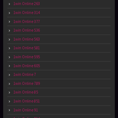
1win Online 263
1win Online 314
1win Online 377
1win Online 536
1win Online 563
1win Online 581
1win Online 595
1win Online 605
1win Online 7
1win Online 789
1win Online 85
1win Online 851
1win Online 91