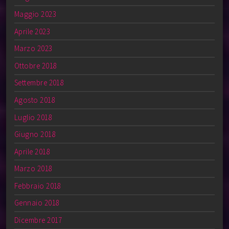
Maggio 2023
Aprile 2023
Marzo 2023
Ottobre 2018
Settembre 2018
Agosto 2018
Luglio 2018
Giugno 2018
Aprile 2018
Marzo 2018
Febbraio 2018
Gennaio 2018
Dicembre 2017