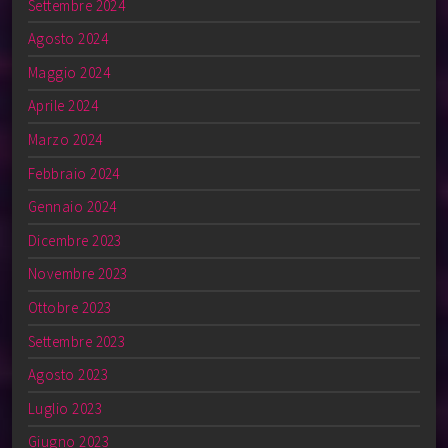
Settembre 2024
Agosto 2024
Maggio 2024
Aprile 2024
Marzo 2024
Febbraio 2024
Gennaio 2024
Dicembre 2023
Novembre 2023
Ottobre 2023
Settembre 2023
Agosto 2023
Luglio 2023
Giugno 2023