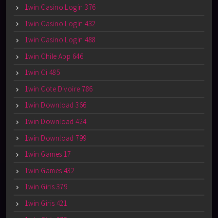
1win Casino Login 376
1win Casino Login 432
1win Casino Login 488
1win Chile App 646
1win Ci 485
1win Cote Divoire 786
1win Download 366
1win Download 424
1win Download 799
1win Games 17
1win Games 432
1win Giris 379
1win Giris 421