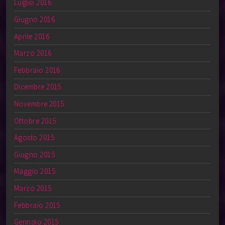
Luglio 2016
Giugno 2016
Aprile 2016
Marzo 2016
Febbraio 2016
Dicembre 2015
Novembre 2015
Ottobre 2015
Agosto 2015
Giugno 2015
Maggio 2015
Marzo 2015
Febbraio 2015
Gennaio 2015