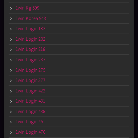
1win Kg 699
1win Korea 948
1win Login 132
1win Login 202
1win Login 218
1win Login 237
1win Login 275
1win Login 377
1win Login 422
1win Login 431
1win Login 438
1win Login 45
1win Login 470