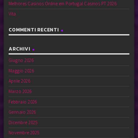
Melhores Casinos Online em Portugal Casinos PT 2026
Vita
COMMENTI RECENTI
ARCHIVI
Giugno 2026
Maggio 2026
Aprile 2026
Marzo 2026
Febbraio 2026
Gennaio 2026
Dicembre 2025
Novembre 2025