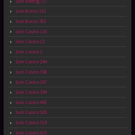
1win Betting 717
1win Bonus 132
1win Bonus 783
1win Casino 116
1win Casino 13
1win Casino 2
1win Casino 264
1win Casino 308
1win Casino 367
1win Casino 394
1win Casino 492
1win Casino 505
1win Casino 519
1win Casino 625