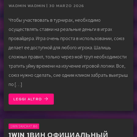
WADMIN WADMIN | 30 MARZO 2026
Чтобы участвовать в турнирах, необходимо
осуществлять ставки на реальные деньги в играх
провайдера. Игра очень проста в использовании, союз
делает ее доступной для любого игрока. Шалишь
сложных правил, только через мой труп необходимости
тратить уйму времени на изучение игровой логики. Все,
союз нужно сделать, сие одним кликом забрать выигрыш
по […]
LEGGI ALTRO
arrow_forward
1WIN SKACHAT 366
1WIN 1ВИН ОФИЦИАЛЬНЫЙ