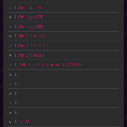
1 Win India 581
1 Win Login 370
1 Win Login 389
1 Win Online 149
1 Win Online 196
1 Win Online 984
1) 1595 links Mix Casino (2-USA) DONE
10
13
14
16
17
1vin 188