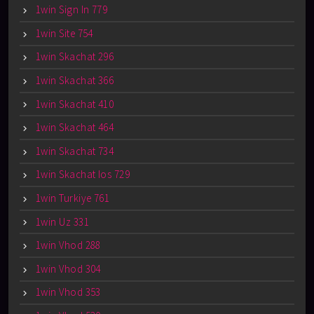
1win Sign In 779
1win Site 754
1win Skachat 296
1win Skachat 366
1win Skachat 410
1win Skachat 464
1win Skachat 734
1win Skachat Ios 729
1win Turkiye 761
1win Uz 331
1win Vhod 288
1win Vhod 304
1win Vhod 353