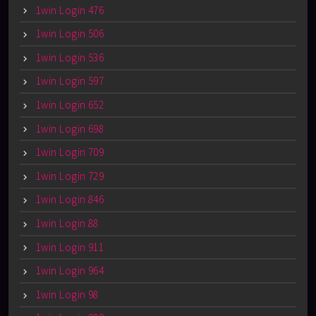
1win Login 476
1win Login 506
1win Login 536
1win Login 597
1win Login 652
1win Login 698
1win Login 709
1win Login 729
1win Login 846
1win Login 88
1win Login 911
1win Login 964
1win Login 98