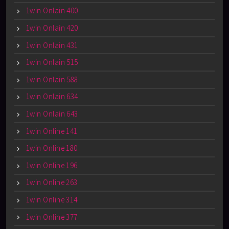
1win Onlain 400
1win Onlain 420
1win Onlain 431
1win Onlain 515
1win Onlain 588
1win Onlain 634
1win Onlain 643
1win Online 141
1win Online 180
1win Online 196
1win Online 263
1win Online 314
1win Online 377