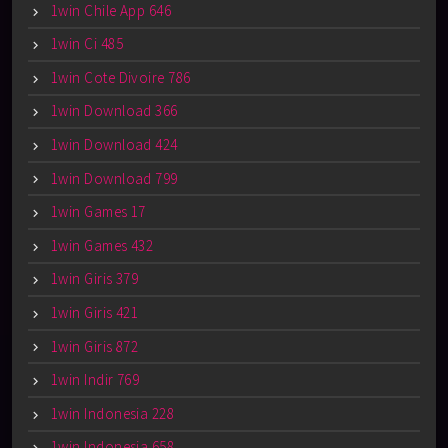
1win Chile App 646
1win Ci 485
1win Cote Divoire 786
1win Download 366
1win Download 424
1win Download 799
1win Games 17
1win Games 432
1win Giris 379
1win Giris 421
1win Giris 872
1win Indir 769
1win Indonesia 228
1win Indonesia 658