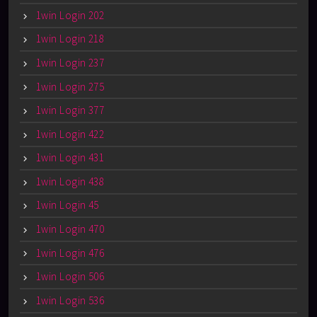
1win Login 202
1win Login 218
1win Login 237
1win Login 275
1win Login 377
1win Login 422
1win Login 431
1win Login 438
1win Login 45
1win Login 470
1win Login 476
1win Login 506
1win Login 536