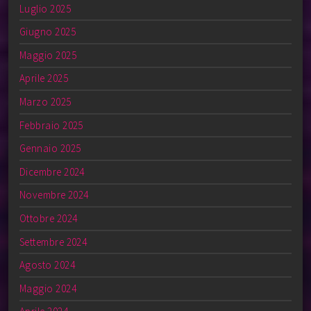
Luglio 2025
Giugno 2025
Maggio 2025
Aprile 2025
Marzo 2025
Febbraio 2025
Gennaio 2025
Dicembre 2024
Novembre 2024
Ottobre 2024
Settembre 2024
Agosto 2024
Maggio 2024