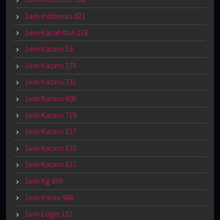
1win Indonesia 821
1win Kazahstan 178
1win Kazino 16
1win Kazino 276
1win Kazino 331
1win Kazino 606
1win Kazino 719
1win Kazino 817
1win Kazino 823
1win Kazino 827
1win Kg 699
1win Korea 948
1win Login 132