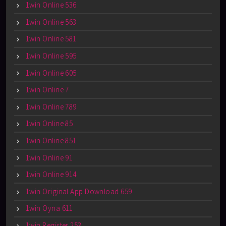
1win Online 536
1win Online 563
1win Online 581
1win Online 595
1win Online 605
1win Online 7
1win Online 789
1win Online 85
1win Online 851
1win Online 91
1win Online 914
1win Original App Download 659
1win Oyna 611
1win Register 253