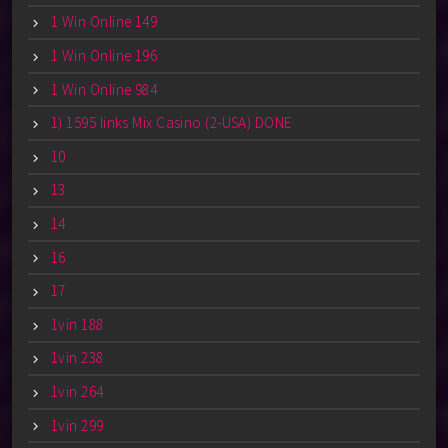
1 Win Online 149
1 Win Online 196
1 Win Online 984
1) 1595 links Mix Casino (2-USA) DONE
10
13
14
16
17
1vin 188
1vin 238
1vin 264
1vin 299